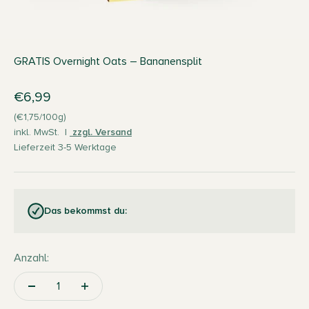
GRATIS Overnight Oats – Bananensplit
Angebot
€6,99
(€1,75/100g)
inkl. MwSt.
|
zzgl. Versand
Lieferzeit 3-5 Werktage
Das bekommst du:
Anzahl: