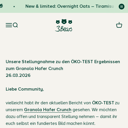
Skip to content

New & limited: Overnight Oats – Tiramisu 🇮🇹
3Bears
Open navigation menu
Open search
Open 
ÖKO-TEST Analyse und Bewertung unseres
granola hafer crunch
Unsere Stellungnahme zu den ÖKO-TEST Ergebnissen
zum Granola Hafer Crunch
26.03.2026
Liebe Community,
vielleicht habt ihr den aktuellen Bericht von
ÖKO-TEST
zu
unserem
Granola Hafer Crunch
gesehen. Wir möchten
dazu offen und transparent Stellung nehmen – damit ihr
euch selbst ein fundiertes Bild machen könnt.