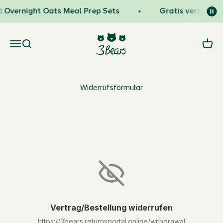
Naar inhoud
: Overnight Oats Meal Prep Sets
Gratis verzendin
3Bears
Navigatiemenu openen
Zoeken openen
Wink
Widerrufsformular