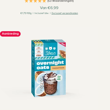
(53 Waarderingen)
Aanbiedingsprijs
Van €6,99
€1,75/100g
|
Inclusief btw.
|
Exclusief verzendkosten
Aanbieding