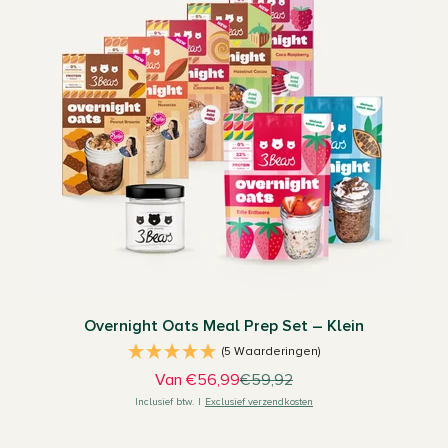
Overnight Oats Meal Prep Set – Klein
(5 Waarderingen)
Aanbiedingsprijs
Normale prijs
Van €56,99
€59,92
Inclusief btw.
|
Exclusief verzendkosten