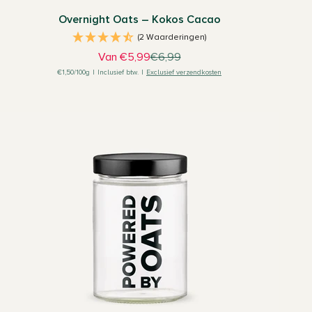
Overnight Oats – Kokos Cacao
(2 Waarderingen)
Aanbiedingsprijs
Normale prijs
Van €5,99
€6,99
€1,50/100g
|
Inclusief btw.
|
Exclusief verzendkosten