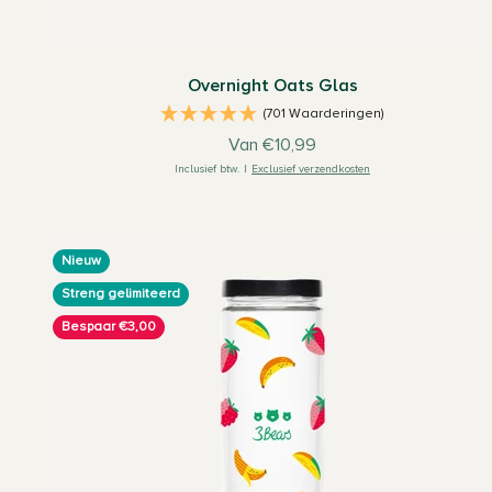
Overnight Oats Glas
(701 Waarderingen)
Aanbiedingsprijs
Van €10,99
Inclusief btw.
|
Exclusief verzendkosten
Nieuw
Streng gelimiteerd
Bespaar €3,00