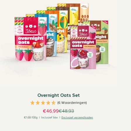
Overnight Oats Set
(6 Waarderingen)
Aanbiedingsprijs
Normale prijs
€46,99
€48,93
€1,68/100g
|
Inclusief btw.
|
Exclusief verzendkosten