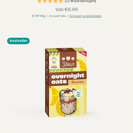
(72 Waarderingen)
Aanbiedingsprijs
Van €6,99
€1,75/100g
|
Inclusief btw.
|
Exclusief verzendkosten
bestseller