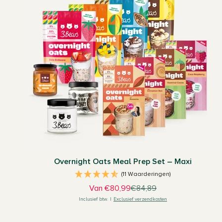
Overnight Oats Meal Prep Set – Maxi
(11 Waarderingen)
Aanbiedingsprijs
Normale prijs
Van €80,99
€84,89
Inclusief btw.
|
Exclusief verzendkosten