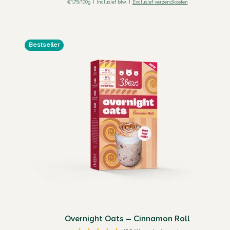
€1,75/100g
|
Inclusief btw.
|
Exclusief verzendkosten
Bestseller
Overnight Oats – Cinnamon Roll