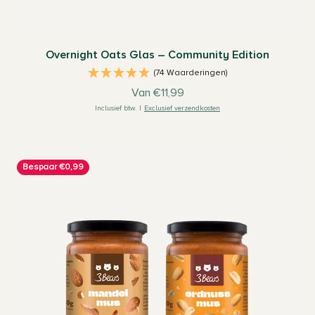
Overnight Oats Glas – Community Edition
(74 Waarderingen)
Aanbiedingsprijs
Van €11,99
Inclusief btw.
|
Exclusief verzendkosten
Bespaar €0,99