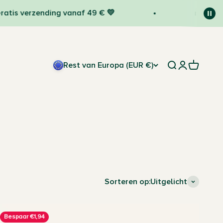
verzending vanaf 49 € 💛
🎁 Verrassin
Rest van Europa (EUR €)
Zoeken openen
Accountpag
Winkelwa
Sorteren op:
Uitgelicht
Bespaar €1,94