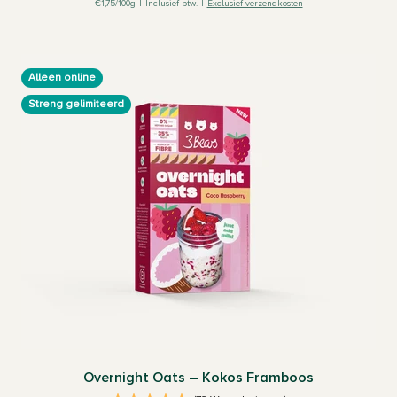
€1,75/100g
|
Inclusief btw.
|
Exclusief verzendkosten
Alleen online
Streng gelimiteerd
Overnight Oats – Kokos Framboos