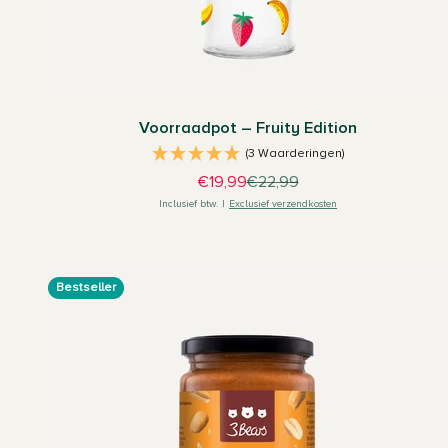
Voorraadpot – Fruity Edition
(3 Waarderingen)
Aanbiedingsprijs
Normale prijs
€19,99
€22,99
Inclusief btw.
|
Exclusief verzendkosten
Bestseller