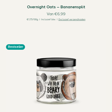
Overnight Oats – Bananensplit
Aanbiedingsprijs
Van €6,99
€1,75/100g
|
Inclusief btw.
|
Exclusief verzendkosten
Bestseller