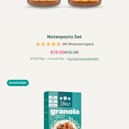
Notenpasta Set
(46 Waarderingen)
Aanbiedingsprijs
Normale prijs
€14,99
€15,98
€3,00/100g
|
Inclusief btw.
|
Exclusief verzendkosten
bestseller