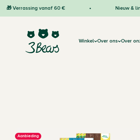
Naar inhoud
Verrassing vanaf 60 €
Nieuw & limited
3Bears
Winkel
Over ons
Over on
Aanbieding