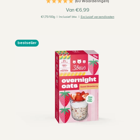
(60 Waarderingen)
Aanbiedingsprijs
Van €6,99
€1,75/100g
|
Inclusief btw.
|
Exclusief verzendkosten
bestseller