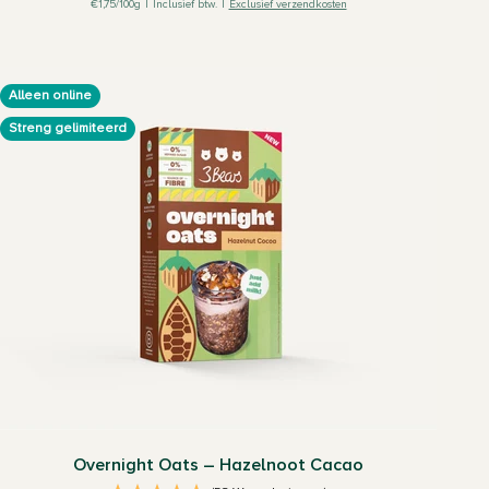
€1,75/100g
|
Inclusief btw.
|
Exclusief verzendkosten
Alleen online
Streng gelimiteerd
Overnight Oats – Hazelnoot Cacao