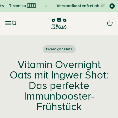
Zum Inhalt springen
s – Tiramisu 🇮🇹
Versandkostenfrei ab 49 € 💛
3Bears
Navigationsmenü öffnen
Suche öffnen
Waren
Overnight Oats
Vitamin Overnight
Oats mit Ingwer Shot:
Das perfekte
Immunbooster-
Frühstück